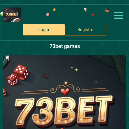
Login
Registro
73bet games