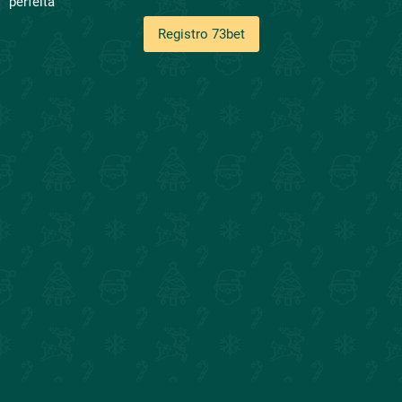
perfeita
Registro 73bet