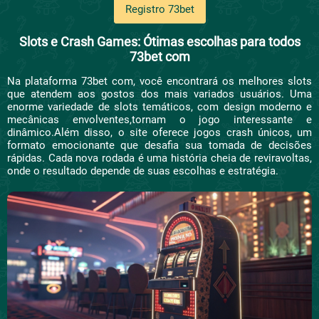
Registro 73bet
Slots e Crash Games: Ótimas escolhas para todos
73bet com
Na plataforma 73bet com, você encontrará os melhores slots
que atendem aos gostos dos mais variados usuários. Uma
enorme variedade de slots temáticos, com design moderno e
mecânicas envolventes,tornam o jogo interessante e
dinâmico.Além disso, o site oferece jogos crash únicos, um
formato emocionante que desafia sua tomada de decisões
rápidas. Cada nova rodada é uma história cheia de reviravoltas,
onde o resultado depende de suas escolhas e estratégia.