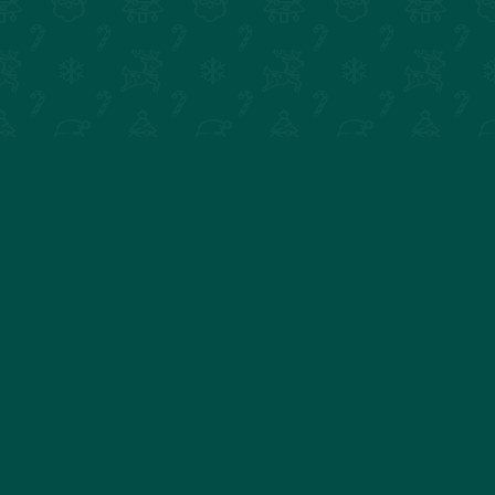
Apostas
Cassino
Slot
Crash Games
Bônus
Login
App
Feito com 💚 para brasileiros!
18+
Jogue com responsabilidade