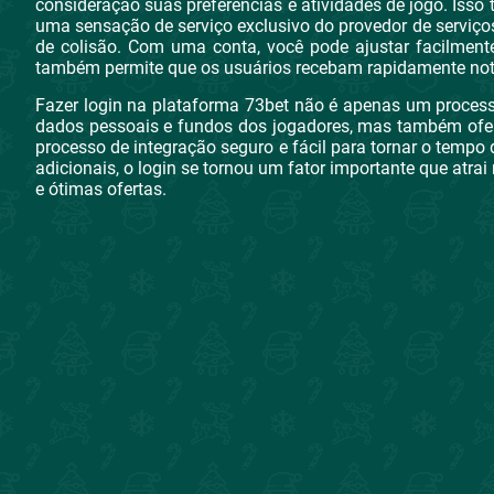
consideração suas preferências e atividades de jogo. Iss
uma sensação de serviço exclusivo do provedor de serviço
de colisão. Com uma conta, você pode ajustar facilment
também permite que os usuários recebam rapidamente notif
Fazer login na plataforma 73bet não é apenas um proces
dados pessoais e fundos dos jogadores, mas também ofere
processo de integração seguro e fácil para tornar o tempo
adicionais, o login se tornou um fator importante que atrai
e ótimas ofertas.