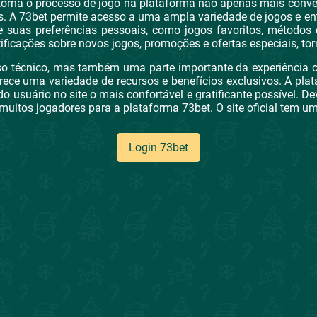
o torna o processo de jogo na plataforma não apenas mais con
s. A 73bet permite acesso a uma ampla variedade de jogos e ent
e suas preferências pessoais, como jogos favoritos, método
icações sobre novos jogos, promoções e ofertas especiais, tor
so técnico, mas também uma parte importante da experiência c
ce uma variedade de recursos e benefícios exclusivos. A pla
 do usuário no site o mais confortável e gratificante possível.
 muitos jogadores para a plataforma 73bet. O site oficial tem u
Login 73bet