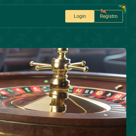
Login
Registro