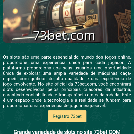
Os slots são uma parte essencial do mundo dos jogos online,
proporcione uma experiência única para cada jogador. A
plataforma proporciona aos seus usuários uma oportunidade
única de explorar uma ampla variedade de máquinas caça-
níqueis com gráficos de alta qualidade e uma experiência de
jogo envolvente. No site oficial da 73bet.com, você encontrará
slots desenvolvidos pelos principais criadores da indústria,
garantindo confiabilidade e transparência em cada rodada. Este
é um espaço onde a tecnologia e a realidade se fundem para
proporcionar uma experiência de jogo inesquecível.
Registro 73bet
Grande variedade de slots no site 73bet COM